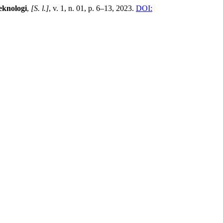
eknologi
,
[S. l.]
, v. 1, n. 01, p. 6–13, 2023.
DOI: