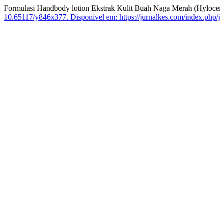
Formulasi Handbody lotion Ekstrak Kulit Buah Naga Merah (Hyloce
10.65117/y846x377.
Disponível em: https://jurnalkes.com/index.php/jf