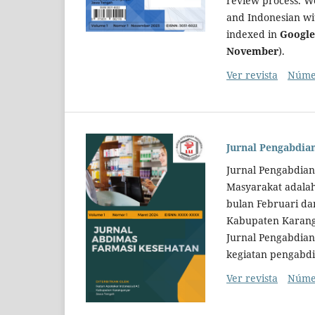
review process. We
and Indonesian wit
indexed in
Google
November
).
Ver revista
Númer
Jurnal Pengabdia
Jurnal Pengabdia
Masyarakat adalah 
bulan Februari da
Kabupaten Karang
Jurnal Pengabdian
kegiatan pengabdi
Ver revista
Númer