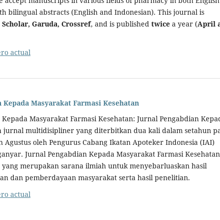
 accept manuscripts in various fields of pharmacy in both English
h bilingual abstracts (English and Indonesian). This journal is
 Scholar, Garuda, Crossref
, and is published
twice
a year (
April 
o actual
n Kepada Masyarakat Farmasi Kesehatan
n Kepada Masyarakat Farmasi Kesehatan: Jurnal Pengabdian Kepa
jurnal multidisipliner yang diterbitkan dua kali dalam setahun p
n Agustus oleh Pengurus Cabang Ikatan Apoteker Indonesia (IAI)
anyar. Jurnal Pengabdian Kepada Masyarakat Farmasi Kesehatan
 yang merupakan sarana ilmiah untuk menyebarluaskan hasil
an dan pemberdayaan masyarakat serta hasil penelitian.
o actual