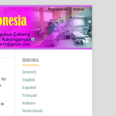
Registrarse
Entrar
IDIOMA
Deutsch
d by
English
)
.
Español
Français
Italiano
 in
Nederlands