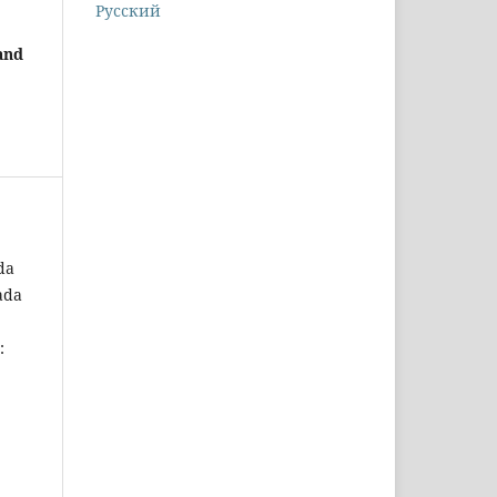
Русский
and
da
ada
: