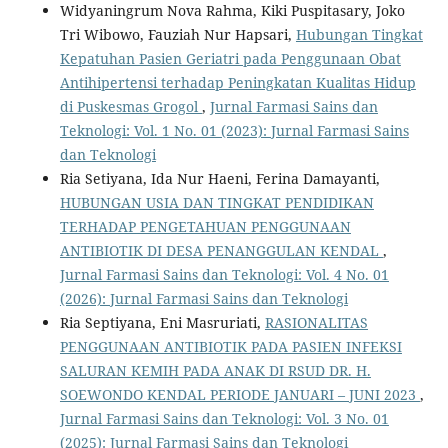
Widyaningrum Nova Rahma, Kiki Puspitasary, Joko
Tri Wibowo, Fauziah Nur Hapsari,
Hubungan Tingkat
Kepatuhan Pasien Geriatri pada Penggunaan Obat
Antihipertensi terhadap Peningkatan Kualitas Hidup
di Puskesmas Grogol
,
Jurnal Farmasi Sains dan
Teknologi: Vol. 1 No. 01 (2023): Jurnal Farmasi Sains
dan Teknologi
Ria Setiyana, Ida Nur Haeni, Ferina Damayanti,
HUBUNGAN USIA DAN TINGKAT PENDIDIKAN
TERHADAP PENGETAHUAN PENGGUNAAN
ANTIBIOTIK DI DESA PENANGGULAN KENDAL
,
Jurnal Farmasi Sains dan Teknologi: Vol. 4 No. 01
(2026): Jurnal Farmasi Sains dan Teknologi
Ria Septiyana, Eni Masruriati,
RASIONALITAS
PENGGUNAAN ANTIBIOTIK PADA PASIEN INFEKSI
SALURAN KEMIH PADA ANAK DI RSUD DR. H.
SOEWONDO KENDAL PERIODE JANUARI – JUNI 2023
,
Jurnal Farmasi Sains dan Teknologi: Vol. 3 No. 01
(2025): Jurnal Farmasi Sains dan Teknologi