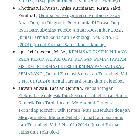
No. 02 (2024): Jurnal Farmasi Sains dan Teknologi
Khotimatul Khusna, Anisa Kurniasari, Risma Sakti
Pambudi,
Gambaran Penggunaan Antibiotik Pada
Anak Dengan Diagnosis Pneumonia Di Rawat Inap
RSUI Banyubening Peiode Januari-Desember 2022
,
Jurnal Farmasi Sains dan Teknologi: Vol. 2 No. 02
(2024): Jurnal Farmasi Sains dan Teknologi
apt. Sri Suwarni, M. Sc.,
KEPUASAN PASIEN PULANG
PADA REKONSILIASI OBAT DENGAN PEMANFAATAN
SISTEM INFORMASI DI RS HERMINA PANDANARAN
SEMARANG
,
Jurnal Farmasi Sains dan Teknologi: Vol.
2 No. 01 (2024): Jurnal Farmasi Sains dan Teknologi
ahwan ahwan, Fadilah Qonitah,
Perbandingan
Efektivitas Analgesik Dua Sediaan Tablet Paracetamol
Generik Dan Tablet Asam Mefenamat Generik
Terhadap Mencit Putih Jantan (Mus Musculus) dengan
Menggunakan Metode Geliat
,
Jurnal Farmasi Sains
dan Teknologi: Vol. 2 No. 02 (2024): Jurnal Farmasi
Sains dan Teknologi