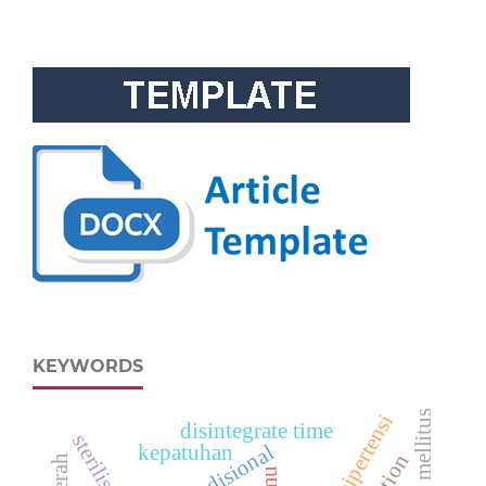
KEYWORDS
diabetes mellitus
hipertensi
disintegrate time
kepatuhan