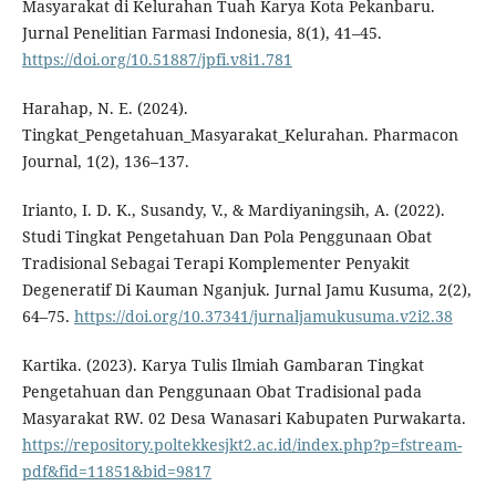
Masyarakat di Kelurahan Tuah Karya Kota Pekanbaru.
Jurnal Penelitian Farmasi Indonesia, 8(1), 41–45.
https://doi.org/10.51887/jpfi.v8i1.781
Harahap, N. E. (2024).
Tingkat_Pengetahuan_Masyarakat_Kelurahan. Pharmacon
Journal, 1(2), 136–137.
Irianto, I. D. K., Susandy, V., & Mardiyaningsih, A. (2022).
Studi Tingkat Pengetahuan Dan Pola Penggunaan Obat
Tradisional Sebagai Terapi Komplementer Penyakit
Degeneratif Di Kauman Nganjuk. Jurnal Jamu Kusuma, 2(2),
64–75.
https://doi.org/10.37341/jurnaljamukusuma.v2i2.38
Kartika. (2023). Karya Tulis Ilmiah Gambaran Tingkat
Pengetahuan dan Penggunaan Obat Tradisional pada
Masyarakat RW. 02 Desa Wanasari Kabupaten Purwakarta.
https://repository.poltekkesjkt2.ac.id/index.php?p=fstream-
pdf&fid=11851&bid=9817