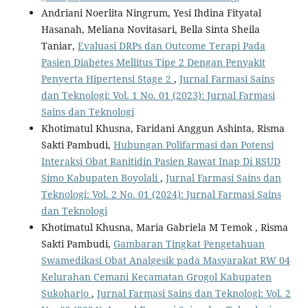
Andriani Noerlita Ningrum, Yesi Ihdina Fityatal
Hasanah, Meliana Novitasari, Bella Sinta Sheila
Taniar,
Evaluasi DRPs dan Outcome Terapi Pada
Pasien Diabetes Mellitus Tipe 2 Dengan Penyakit
Penyerta Hipertensi Stage 2
,
Jurnal Farmasi Sains
dan Teknologi: Vol. 1 No. 01 (2023): Jurnal Farmasi
Sains dan Teknologi
Khotimatul Khusna, Faridani Anggun Ashinta, Risma
Sakti Pambudi,
Hubungan Polifarmasi dan Potensi
Interaksi Obat Ranitidin Pasien Rawat Inap Di RSUD
Simo Kabupaten Boyolali
,
Jurnal Farmasi Sains dan
Teknologi: Vol. 2 No. 01 (2024): Jurnal Farmasi Sains
dan Teknologi
Khotimatul Khusna, Maria Gabriela M Temok , Risma
Sakti Pambudi,
Gambaran Tingkat Pengetahuan
Swamedikasi Obat Analgesik pada Masyarakat RW 04
Kelurahan Cemani Kecamatan Grogol Kabupaten
Sukoharjo
,
Jurnal Farmasi Sains dan Teknologi: Vol. 2