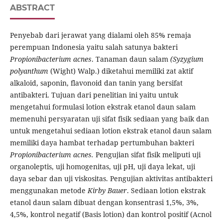
ABSTRACT
Penyebab dari jerawat yang dialami oleh 85% remaja
perempuan Indonesia yaitu salah satunya bakteri
Propionibacterium acnes
. Tanaman daun salam
(Syzygium
polyanthum
(Wight) Walp.) diketahui memiliki zat aktif
alkaloid, saponin, flavonoid dan tanin yang bersifat
antibakteri. Tujuan dari penelitian ini yaitu untuk
mengetahui formulasi lotion ekstrak etanol daun salam
memenuhi persyaratan uji sifat fisik sediaan yang baik dan
untuk mengetahui sediaan lotion ekstrak etanol daun salam
memiliki daya hambat terhadap pertumbuhan bakteri
Propionibacterium acnes.
Pengujian sifat fisik meliputi uji
organoleptis, uji homogenitas, uji pH, uji daya lekat, uji
daya sebar dan uji viskositas. Pengujian aktivitas antibakteri
menggunakan metode
Kirby Bauer
. Sediaan lotion ekstrak
etanol daun salam dibuat dengan konsentrasi 1,5%, 3%,
4,5%, kontrol negatif (Basis lotion) dan kontrol positif (Acnol