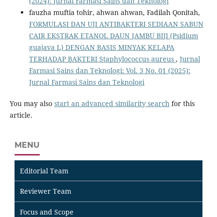
(2024): Jurnal Farmasi Sains dan Teknologi
fauzha muftia tohir, ahwan ahwan, Fadilah Qonitah,
FORMULASI DAN UJI ANTIBAKTERI SEDIAAN SABUN
CAIR EKSTRAK ETANOL DAUN JAMBU BIJI (Psidium
guajava L) DENGAN BASIS MINYAK KELAPA
TERHADAP BAKTERI Staphylococcus aureus
,
Jurnal
Farmasi Sains dan Teknologi: Vol. 3 No. 01 (2025):
Jurnal Farmasi Sains dan Teknologi
You may also
start an advanced similarity search
for this
article.
MENU
Editorial Team
Reviewer Team
Focus and Scope