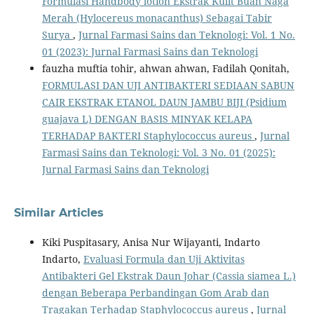
Formulasi Handbody lotion Ekstrak Kulit Buah Naga
Merah (Hylocereus monacanthus) Sebagai Tabir
Surya
,
Jurnal Farmasi Sains dan Teknologi: Vol. 1 No.
01 (2023): Jurnal Farmasi Sains dan Teknologi
fauzha muftia tohir, ahwan ahwan, Fadilah Qonitah,
FORMULASI DAN UJI ANTIBAKTERI SEDIAAN SABUN
CAIR EKSTRAK ETANOL DAUN JAMBU BIJI (Psidium
guajava L) DENGAN BASIS MINYAK KELAPA
TERHADAP BAKTERI Staphylococcus aureus
,
Jurnal
Farmasi Sains dan Teknologi: Vol. 3 No. 01 (2025):
Jurnal Farmasi Sains dan Teknologi
Similar Articles
Kiki Puspitasary, Anisa Nur Wijayanti, Indarto
Indarto,
Evaluasi Formula dan Uji Aktivitas
Antibakteri Gel Ekstrak Daun Johar (Cassia siamea L.)
dengan Beberapa Perbandingan Gom Arab dan
Tragakan Terhadap Staphylococcus aureus
,
Jurnal