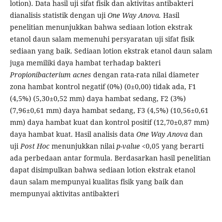
lotion). Data hasil uji sifat fisik dan aktivitas antibakteri
dianalisis statistik dengan uji
One Way Anova.
Hasil
penelitian menunjukkan bahwa sediaan lotion ekstrak
etanol daun salam memenuhi persyaratan uji sifat fisik
sediaan yang baik. Sediaan lotion ekstrak etanol daun salam
juga memiliki daya hambat terhadap bakteri
Propionibacterium acnes
dengan rata-rata nilai diameter
zona hambat kontrol negatif (0%) (0±0,00) tidak ada, F1
(4,5%) (5,30±0,52 mm) daya hambat sedang, F2 (3%)
(7,96±0,61 mm) daya hambat sedang, F3 (4,5%) (10,56±0,61
mm) daya hambat kuat dan kontrol positif (12,70±0,87 mm)
daya hambat kuat. Hasil analisis data
One Way Anova
dan
uji
Post Hoc
menunjukkan nilai
p-value
<0,05 yang berarti
ada perbedaan antar formula. Berdasarkan hasil penelitian
dapat disimpulkan bahwa sediaan lotion ekstrak etanol
daun salam mempunyai kualitas fisik yang baik dan
mempunyai aktivitas antibakteri