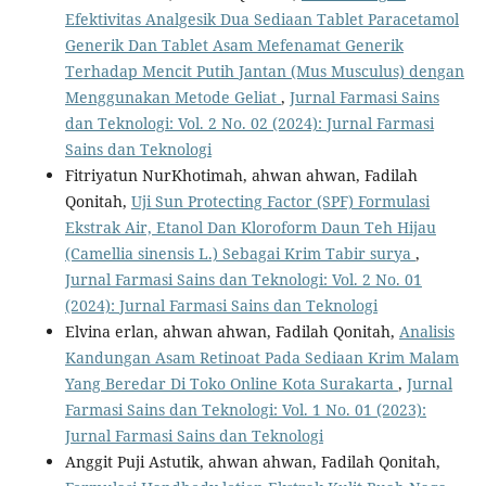
Efektivitas Analgesik Dua Sediaan Tablet Paracetamol
Generik Dan Tablet Asam Mefenamat Generik
Terhadap Mencit Putih Jantan (Mus Musculus) dengan
Menggunakan Metode Geliat
,
Jurnal Farmasi Sains
dan Teknologi: Vol. 2 No. 02 (2024): Jurnal Farmasi
Sains dan Teknologi
Fitriyatun NurKhotimah, ahwan ahwan, Fadilah
Qonitah,
Uji Sun Protecting Factor (SPF) Formulasi
Ekstrak Air, Etanol Dan Kloroform Daun Teh Hijau
(Camellia sinensis L.) Sebagai Krim Tabir surya
,
Jurnal Farmasi Sains dan Teknologi: Vol. 2 No. 01
(2024): Jurnal Farmasi Sains dan Teknologi
Elvina erlan, ahwan ahwan, Fadilah Qonitah,
Analisis
Kandungan Asam Retinoat Pada Sediaan Krim Malam
Yang Beredar Di Toko Online Kota Surakarta
,
Jurnal
Farmasi Sains dan Teknologi: Vol. 1 No. 01 (2023):
Jurnal Farmasi Sains dan Teknologi
Anggit Puji Astutik, ahwan ahwan, Fadilah Qonitah,