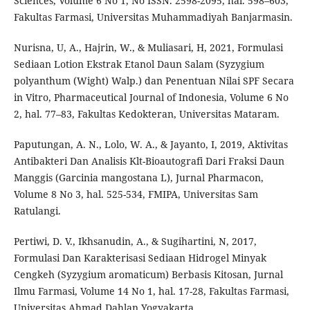
Sciences, Volume 6 No 1, No ISSN. 2598-2095, hal. 598–603,
Fakultas Farmasi, Universitas Muhammadiyah Banjarmasin.
Nurisna, U, A., Hajrin, W., & Muliasari, H, 2021, Formulasi
Sediaan Lotion Ekstrak Etanol Daun Salam (Syzygium
polyanthum (Wight) Walp.) dan Penentuan Nilai SPF Secara
in Vitro, Pharmaceutical Journal of Indonesia, Volume 6 No
2, hal. 77–83, Fakultas Kedokteran, Universitas Mataram.
Paputungan, A. N., Lolo, W. A., & Jayanto, I, 2019, Aktivitas
Antibakteri Dan Analisis Klt-Bioautografi Dari Fraksi Daun
Manggis (Garcinia mangostana L), Jurnal Pharmacon,
Volume 8 No 3, hal. 525-534, FMIPA, Universitas Sam
Ratulangi.
Pertiwi, D. V., Ikhsanudin, A., & Sugihartini, N, 2017,
Formulasi Dan Karakterisasi Sediaan Hidrogel Minyak
Cengkeh (Syzygium aromaticum) Berbasis Kitosan, Jurnal
Ilmu Farmasi, Volume 14 No 1, hal. 17-28, Fakultas Farmasi,
Universitas Ahmad Dahlan Yogyakarta.