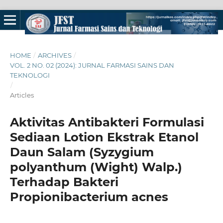
HOME
/
ARCHIVES
/
VOL. 2 NO. 02 (2024): JURNAL FARMASI SAINS DAN
TEKNOLOGI
/
Articles
Aktivitas Antibakteri Formulasi
Sediaan Lotion Ekstrak Etanol
Daun Salam (Syzygium
polyanthum (Wight) Walp.)
Terhadap Bakteri
Propionibacterium acnes